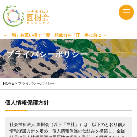
～「和」お互い様で「愛」想像力を「汗」半歩前に ～
プ
ラ
イ
バ
シ
ー
ポ
リ
シ
ー
HOME
>
プライバシーポリシー
個人情報保護方針
社会福祉法人 園樹会（以下「当社」）は、以下のとおり個人
情報保護方針を定め、個人情報保護の仕組みを構築し、全従