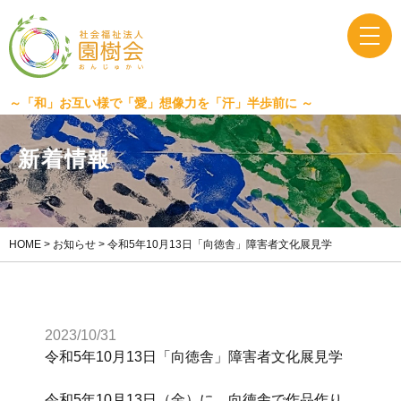
～「和」お互い様で「愛」想像力を「汗」半歩前に ～
新
着
情
報
HOME
>
お知らせ
>
令和5年10月13日「向徳舎」障害者文化展見学
2023/10/31
令和5年10月13日「向徳舎」障害者文化展見学
令和5年10月13日（金）に、向徳舎で作品作り