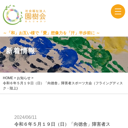
～「和」お互い様で「愛」想像力を「汗」半歩前に ～
新
着
情
報
HOME
>
お知らせ
>
令和６年５月１９日（日）「向徳舎」障害者スポーツ大会（フライングディス
ク・陸上)
2024/06/11
令和６年５月１９日（日）「向徳舎」障害者ス